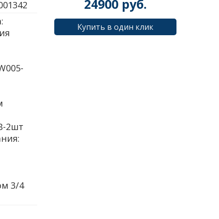
24900
руб.
0013423434
:
Купить в один клик
ия
W005-
м
В-2шт
ния:
м 3/4