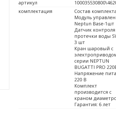
артикул
100035530800\462
комплектация
Состав комплекта
Модуль управлен
Neptun Base-1шт
Датчик контроля
протечки воды S
3 шт
Кран шаровый с
электроприводо
серии NEPTUN
BUGATTI PRO 220
Напряжение пита
220 В
Комплект
производится с
краном диаметро
Гарантия: 6 лет