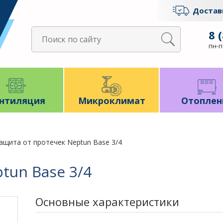
Достав
8 
пн-пт
нтиляция
Микроклимат
Отоплен
ащита от протечек Neptun Base 3/4
tun Base 3/4
Основные характеристики