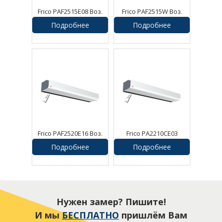
Frico PAF2515E08 Воз.
Frico PAF2515W Воз.
завеса Pamir
завеса Pamir
Подробнее
Подробнее
Frico PAF2520E16 Воз.
Frico PA2210CE03
завеса Pamir
Воздушная завеса
Подробнее
Подробнее
Нужен замер? Пишите!
И мы
БЕСПЛАТНО
пришлём Вам