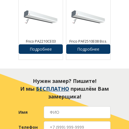
Frico PA2210CE03
Frico PAF2510E08 Воз.
Воздушная завеса
завеса Pamir
Подробнее
Подробнее
Нужен замер? Пишите!
И мы
БЕСПЛАТНО
пришлём Вам
замерщика!
Имя
Телефон