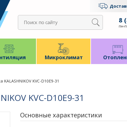
Достав
8 
пн-пт
нтиляция
Микроклимат
Отоплен
са KALASHNIKOV KVC-D10E9-31
HNIKOV KVC-D10E9-31
Основные характеристики