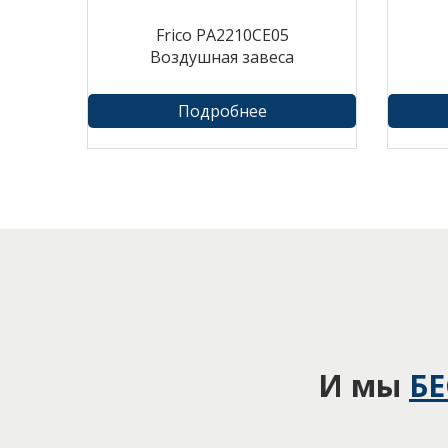
Frico PA2210CE05
Воздушная завеса
Подробнее
И мы
Б