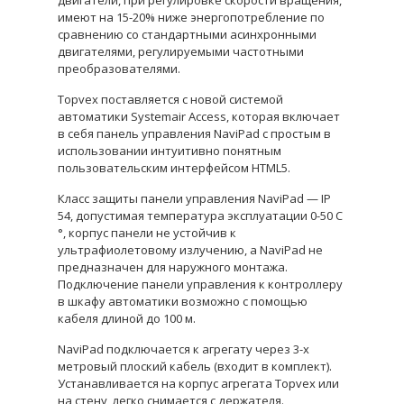
имеют на 15-20% ниже энергопотребление по
сравнению со стандартными асинхронными
двигателями, регулируемыми частотными
преобразователями.
Topvex поставляется с новой системой
автоматики Systemair Access, которая включает
в себя панель управления NaviPad с простым в
использовании интуитивно понятным
пользовательским интерфейсом HTML5.
Класс защиты панели управления NaviPad — IP
54, допустимая температура эксплуатации 0-50 C
°, корпус панели не устойчив к
ультрафиолетовому излучению, а NaviPad не
предназначен для наружного монтажа.
Подключение панели управления к контроллеру
в шкафу автоматики возможно с помощью
кабеля длиной до 100 м.
NaviPad подключается к агрегату через 3-х
метровый плоский кабель (входит в комплект).
Устанавливается на корпус агрегата Topvex или
на стену, легко снимается с держателя.