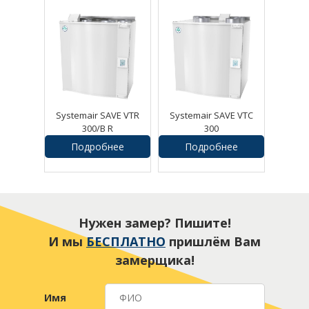
Systemair SAVE VTR
Systemair SAVE VTC
300/B R
300
Подробнее
Подробнее
243130
руб.
234400
руб.
Нужен замер? Пишите!
И мы
БЕСПЛАТНО
пришлём Вам
замерщика!
Имя