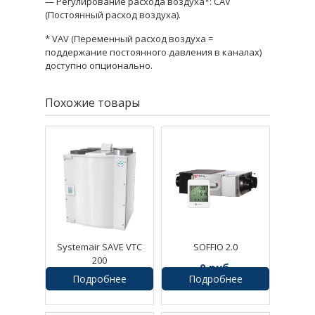
— Регулирование расхода воздуха*: CAV
(Постоянный расход воздуха).
* VAV (Переменный расход воздуха =
поддержание постоянного давления в каналах)
доступно опционально.
Похожие товары
Systemair SAVE VTC
SOFFIO 2.0
200
0
руб.
Подробнее
Подробнее
182875
руб.