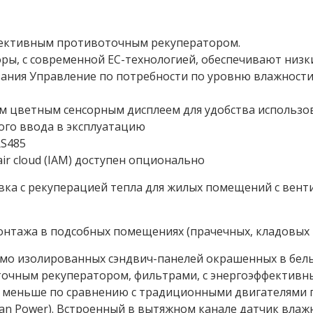
фективным противоточным рекуператором.
ы, с современной EС-технологией, обеспечивают низк
зания Управление по потребности по уровню влажности
ым цветным сенсорным дисплеем для удобства использо
кого ввода в эксплуатацию
RS485
air cloud (IAM) доступен опционально
ка с рекуперацией тепла для жилых помещений с вент
онтажа в подсобных помещениях (прачечных, кладовых и 
умо изолированных сэндвич-панелей окрашенных в белый
очным рекуператором, фильтрами, с энергоэффективны
и меньше по сравнению с традиционными двигателями 
 Fan Power). Встроенный в вытяжном канале датчик вла