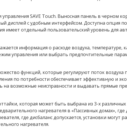
 управления SAVE Touch. Выносная панель в черном кор
ный дисплей с удобным интерфейсом. Доступна опция п
ния имеет отдельный пользовательский уровень для а
ажается информация о расходе воздуха, температуре, к
ежим управления или выбрать предпочтительные пара
ожество функций, которые регулируют поток воздуха п
авления по потребности обеспечивает эффективную и э
ть на возможные неисправности и выдавать прямые пре
ттайки, которая может быть выбрана из 3-х различных
едварительного нагревателя в «Пассивных домах», где 
евателя, где дисбаланс допускается, установки могут р
ельного нагревателя.