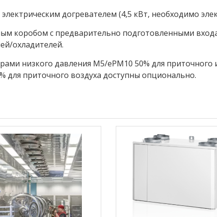
электрическим догревателем (4,5 кВт, необходимо элек
ым коробом с предварительно подготовленными входа
ей/охладителей.
трами низкого давления M5/ePM10 50% для приточного 
% для приточного воздуха доступны опционально.