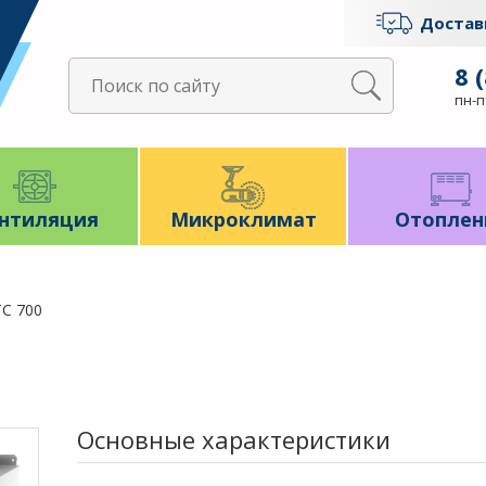
Достав
8 
пн-пт
нтиляция
Микроклимат
Отоплен
TC 700
Основные характеристики