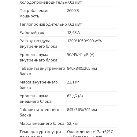
Холодопроизводительность
7,03 кВт
Потребляемая
2600 Вт
мощность
Теплопроизводительность
7,62 кВт
Рабочий ток
12,48 А
Расход воздуха
1200/1050/900 м³/ч
внутреннего блока
Уровень шума
50/45/41 дБ (А)
внутреннего блока
Габариты внутреннего
840x840x205 мм
блока
Масса внутреннего
22,1 кг
блока
Уровень шума
62 дБ (А)
внешнего блока
Габариты внешнего
845x363x702 мм
блока
Масса внешнего блока
52,7 кг
Температура внутри
Охлаждение +17…+32°С
помещения
/ Обогрев 0…+30°С