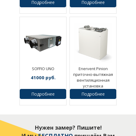
Подробнее
Подробнее
182875
руб.
0
руб.
SOFFIO UNO
Enervent Pinion
приточно-вытяжная
41000
руб.
вентиляционная
установка
Подробнее
Подробнее
1
руб.
Нужен замер? Пишите!
И мы
БЕСПЛАТНО
пришлём Вам