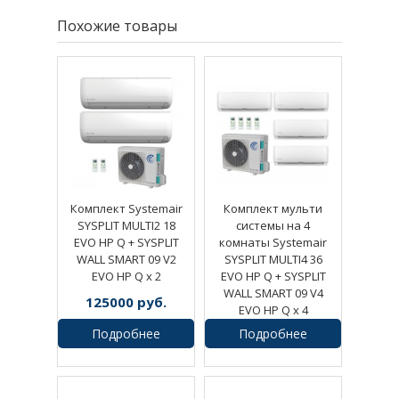
Похожие товары
Комплект Systemair
Комплект мульти
SYSPLIT MULTI2 18
системы на 4
EVO HP Q + SYSPLIT
комнаты Systemair
WALL SMART 09 V2
SYSPLIT MULTI4 36
EVO HP Q х 2
EVO HP Q + SYSPLIT
WALL SMART 09 V4
125000
руб.
EVO HP Q х 4
Подробнее
Подробнее
257596
руб.