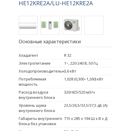
HE12KRE2A/LU-HE12KRE2A
Основные характеристики
Хладагент
R 32
Электропитание
1~, 220-240 В, 50 Гц
Холодопроизводительность
3,6 кВт
Потребляемая
1,028 (0,300–1,260) кВт
мощность
Расход воздуха
320/425/520 м3/ч
внутреннего блока
Уровень шума
23,5/26,5/33,5/37,5 дБ (А)
внутреннего блока
Габариты внутреннего
715 x 285 x 194 Ш х В х Д
блока без упаковки