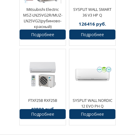
Mitsubishi Electric
SYSPLIT WALL SMART
MSZ-LN25VG2R/MUZ-
36 V3 HP Q
LN25VG2(рубиново-
126416
руб.
красный)
Подробнее
Подробнее
106390
руб.
FTXF25B RXF25B
SYSPLIT WALL NORDIC
12 EVO PH Q
49800
руб.
Подробнее
Подробнее
107457
руб.