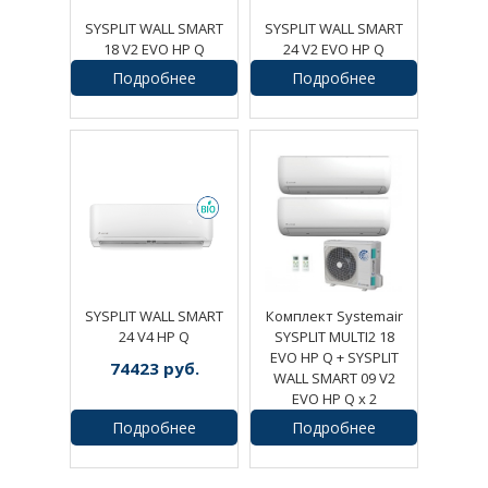
SYSPLIT WALL SMART
SYSPLIT WALL SMART
18 V2 EVO HP Q
24 V2 EVO HP Q
Подробнее
Подробнее
79220
руб.
149476
руб.
SYSPLIT WALL SMART
Комплект Systemair
24 V4 HP Q
SYSPLIT MULTI2 18
EVO HP Q + SYSPLIT
74423
руб.
WALL SMART 09 V2
EVO HP Q х 2
Подробнее
Подробнее
125000
руб.