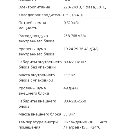
Электропитание
220–240 B, 1 фаза, 50 Гц
Холодопроизводительность
3,5 (0,8-4,0)
Потребляемая
0,820 кВт
мощность
Расход воздуха
258-768 м3/ч
внутреннего блока
Уровень шума
19-24-29-36-43 дБ(А)
внутреннего блока
Габариты внутреннего
890х233х307
блока без упаковки
Масса внутреннего
15,5 кг
блока с упаковкой
Уровень шума
49 дБ(А)
внешнего блока
Габариты внешнего
800х285х550
блока
Масса внешнего блока
35.0 кг
Температура внутри
Охлаждение -10 … +46°C
помещения
/ Нагрев -15 … +24°C