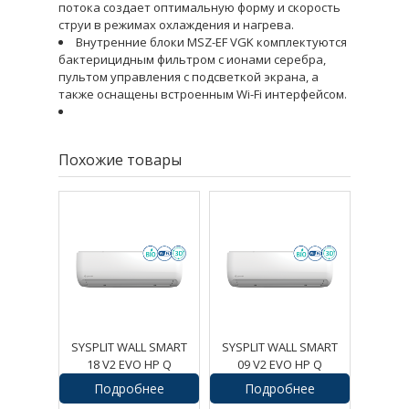
потока создает оптимальную форму и скорость
струи в режимах охлаждения и нагрева.
Внутренние блоки MSZ-EF VGK комплектуются
бактерицидным фильтром с ионами серебра,
пультом управления с подсветкой экрана, а
также оснащены встроенным Wi-Fi интерфейсом.
Похожие товары
SYSPLIT WALL SMART
SYSPLIT WALL SMART
18 V2 EVO HP Q
09 V2 EVO HP Q
Подробнее
Подробнее
79220
руб.
49088
руб.