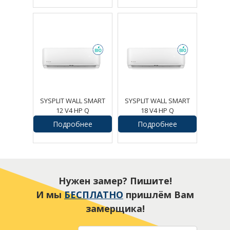
SYSPLIT WALL SMART
SYSPLIT WALL SMART
12 V4 HP Q
18 V4 HP Q
Подробнее
Подробнее
48750
руб.
54963
руб.
Нужен замер? Пишите!
И мы
БЕСПЛАТНО
пришлём Вам
замерщика!