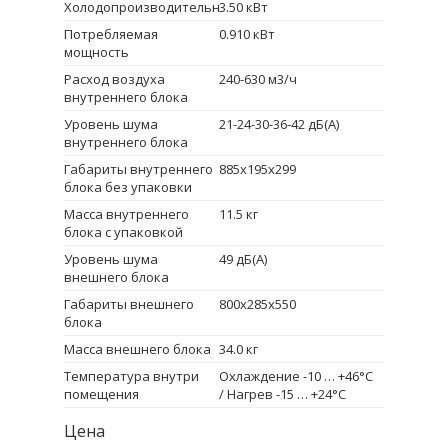
Холодопроизводительность
3.50 кВт
Потребляемая
0.910 кВт
мощность
Расход воздуха
240-630 м3/ч
внутреннего блока
Уровень шума
21-24-30-36-42 дБ(А)
внутреннего блока
Габариты внутреннего
885x195x299
блока без упаковки
Масса внутреннего
11.5 кг
блока с упаковкой
Уровень шума
49 дБ(А)
внешнего блока
Габариты внешнего
800x285x550
блока
Масса внешнего блока
34.0 кг
Температура внутри
Охлаждение -10 … +46°C
помещения
/ Нагрев -15 … +24°C
Цена