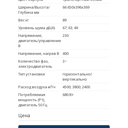
Ширина/Высота/
66 650х396х369
Глубина мм
Вес кг
89
Уровень шума дБ(А)
67; 63; 49
Напряжение,
230
двигатель/управление
В
Напряжение, нагрев В
400
Количество фаз,
3~
электродвигатель
Тип установки
горизонтально/
вертикально
Расход воздуха м³/ч
4500; 3800; 2400
Потребляемая
680 Вт
мощность (Р1),
двигатель 50 Гц
Цена