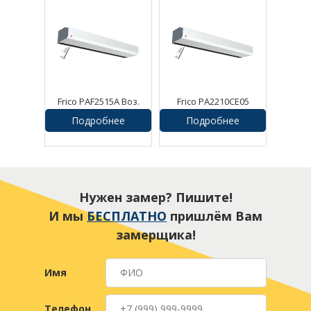
Frico PAF2515A Воз.
Frico PA2210CE05
завеса Pamir
Воздушная завеса
Подробнее
Подробнее
Нужен замер? Пишите!
И мы
БЕСПЛАТНО
пришлём Вам
замерщика!
Имя
Телефон