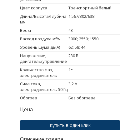
Цвет корпуса
Транспортный белый
Длина/Высота/Глубина
1 567/302/638
мм
Вес кг
43
Расход воздуха м³/ч
3000; 2550; 1550
Уровень шума дБ(А)
62; 58; 44
Напряжение,
230 В
двигатель/управление
Количество фаз,
1~
электродвигатель
Сила тока,
3,2 A
электродвигатель 50 Гц
Обогрев
Без обогрева
Цена
Купить в один клик
Описание товара