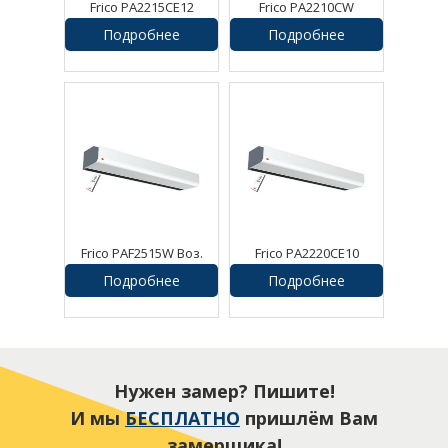
Frico PA2215CE12
Frico PA2210CW
Воздушная завеса
Воздушная завеса
Подробнее
Подробнее
Frico PAF2515W Воз.
Frico PA2220CE10
завеса Pamir
Воздушная завеса
Подробнее
Подробнее
Нужен замер? Пишите!
И мы
БЕСПЛАТНО
пришлём Вам
замерщика!