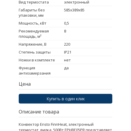
Вид термостата
электронный
Габариты без
585х389х85
упаковки, мм
Мощность, кВт
0,5
Рекомендуемая
8
площадь, м²
Напряжение, В
220
Степень защиты
IP21
Ножки в комплекте
нет
Функция
да
антизамерзания
Цена
Купить в один клик
Описание товара
Конвектор Ensto FinnHeat, электронный
термостат, вилка, 500Вт EPHBE05PR представляет