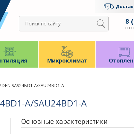
Достав
8 
пн-пт
нтиляция
Микроклимат
Отоплен
ADEN SAS24BD1-A/SAU24BD1-A
4BD1-A/SAU24BD1-A
Основные характеристики