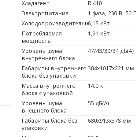
Хладагент
R 410
Электропитание
1 фаза, 230 В, 50 
Холодопроизводительность
6,15 кВт
Потребляемая
1,91 кВт
мощность
Уровень шума
47/43/39/34 дБ(А)
внутреннего блока
Габариты внутреннего
304x1017x221 мм
блока без упаковки
Масса внутреннего
14,0 кг
блока с упаковкой
Уровень шума
55 дБ(А)
внешнего блока
Габариты блока без
680x913x378 мм
упаковки