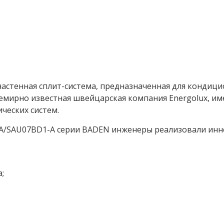
настенная сплит-система, предназначенная для кондиц
емирно известная швейцарская компания Energolux, и
ческих систем.
A/SAU07BD1-A серии BADEN инженеры реализовали инно
;