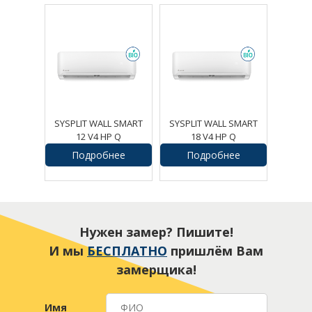
SYSPLIT WALL SMART
SYSPLIT WALL SMART
12 V4 HP Q
18 V4 HP Q
Подробнее
Подробнее
48750
руб.
54963
руб.
Нужен замер? Пишите!
И мы
БЕСПЛАТНО
пришлём Вам
замерщика!
Имя