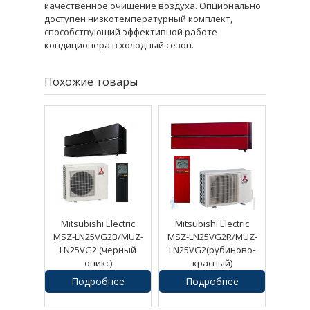
качественное очищение воздуха. Опционально
доступен низкотемпературный комплект,
способствующий эффективной работе
кондиционера в холодный сезон.
Похожие товары
Mitsubishi Electric
Mitsubishi Electric
MSZ-LN25VG2B/MUZ-
MSZ-LN25VG2R/MUZ-
LN25VG2 (черный
LN25VG2(рубиново-
оникс)
красный)
Подробнее
Подробнее
106390
руб.
106390
руб.