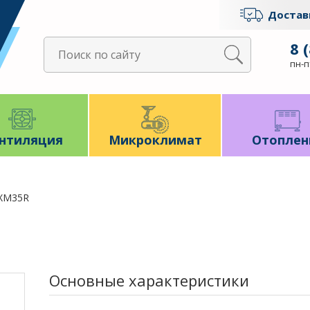
Достав
8 
пн-пт
нтиляция
Микроклимат
Отоплен
RXM35R
Основные характеристики