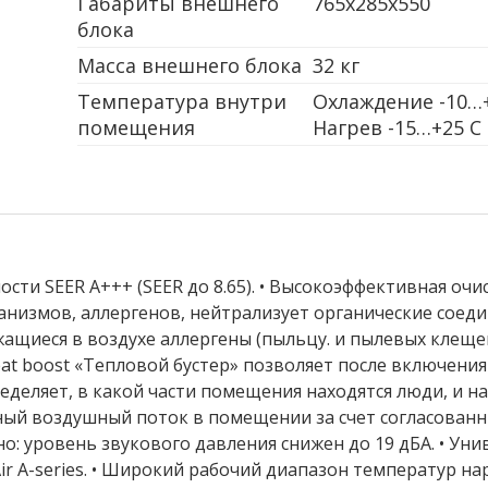
Габариты внешнего
765x285x550
блока
Масса внешнего блока
32 кг
Температура внутри
Охлаждение -10…+
помещения
Нагрев -15…+25 С
ти SEER А+++ (SEER до 8.65). • Высокоэффективная очи
низмов, аллергенов, нейтрализует органические соедине
ащиеся в воздухе аллергены (пыльцу. и пылевых клещ
Heat boost «Тепловой бустер» позволяет после включен
определяет, в какой части помещения находятся люди, и н
ый воздушный поток в помещении за счет согласованны
: уровень звукового давления снижен до 19 дБА. • Ун
r A-series. • Широкий рабочий диапазон температур нар