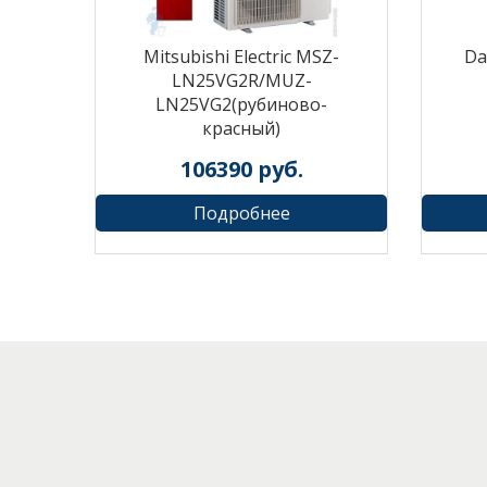
Mitsubishi Electric MSZ-
Da
LN25VG2R/MUZ-
LN25VG2(рубиново-
красный)
106390
руб.
Подробнее