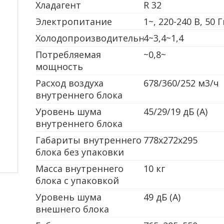
Хладагент
R 32
Электропитание
1~, 220-240 В, 50 
Холодопроизводительность
4~3,4~1,4
Потребляемая
~0,8~
мощность
Расход воздуха
678/360/252 м3/ч
внутреннего блока
Уровень шума
45/29/19 дБ (А)
внутреннего блока
Габариты внутреннего
778x272x295
блока без упаковки
Масса внутреннего
10 кг
блока с упаковкой
Уровень шума
49 дБ (А)
внешнего блока