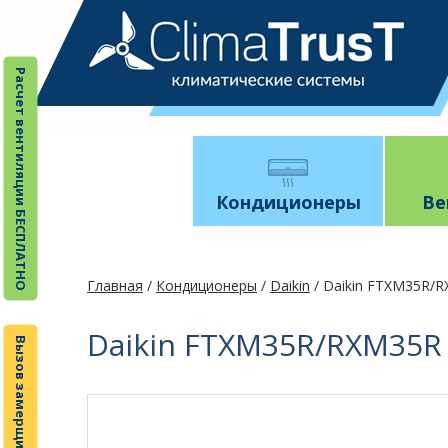
Расчет вентиляции БЕСПЛАТНО
Кондиционеры
Ве
Главная
/
Кондиционеры
/
Daikin
/ Daikin FTXM35R/
Daikin FTXM35R/RXM35R
Вызов замерщика БЕСПЛАТНО