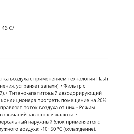
46 С/
стка воздуха с применением технологии Flash
ния, устраняет запахи). • Фильтр с
ей). • Титано-апатитовый дезодорирующий
ия кондиционера прогреть помещение на 20%
аправляет поток воздуха от них. • Режим
х качаний заслонок и жалюзи. •
иверсальный наружный блок применяется с
ужного воздуха: -10~50 °С (охлаждение),