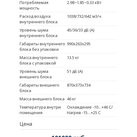
Потребляемая
2.98~1.85~0.33 кВт
мощность
Расход воздуха
1038/732/642 м3/ч
внутреннего блока
Уровень шума
45/36/33 дБ (А)
внутреннего блока
Габариты внутреннего
990x263x295
блока без упаковки
Масса внутреннего
13.5 кг
блока с упаковкой
Уровень шума
51 дБ (А)
внешнего блока
Габариты внешнего
870x373x734
блока
Масса внешнего блока
46 кг
Температура внутри
Охлаждение -10…+46 С/
помещения
Нагрев -15…+25 С
Цена