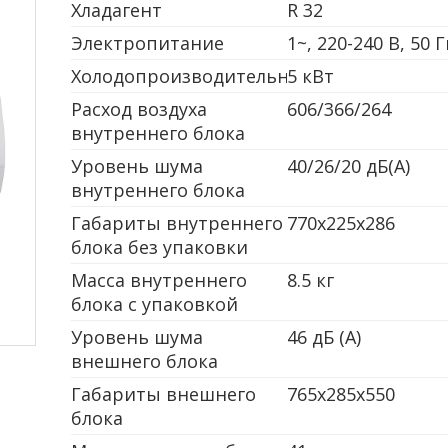
Хладагент
R 32
Электропитание
1~, 220-240 В, 50 
Холодопроизводительность
5 кВт
Расход воздуха
606/366/264
внутреннего блока
Уровень шума
40/26/20 дБ(A)
внутреннего блока
Габариты внутреннего
770x225x286
блока без упаковки
Масса внутреннего
8.5 кг
блока с упаковкой
Уровень шума
46 дБ (А)
внешнего блока
Габариты внешнего
765x285x550
блока