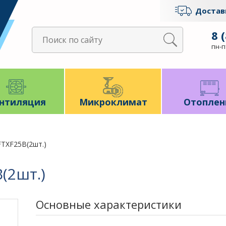
Достав
8 
пн-пт
нтиляция
Микроклимат
Отоплен
TXF25B(2шт.)
(2шт.)
Основные характеристики