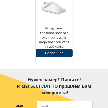
Воздушная
тепловая завеса с
электрическим
нагревателем Wing
II E 200 AC/EC
Подробнее
57300
руб.
Нужен замер? Пишите!
И мы
БЕСПЛАТНО
пришлём Вам
замерщика!
Имя