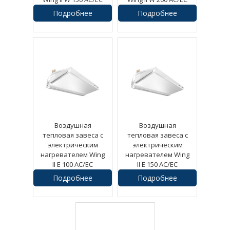
Подробнее
Подробнее
48660
руб.
57570
руб.
Воздушная
Воздушная
тепловая завеса с
тепловая завеса с
электрическим
электрическим
нагревателем Wing
нагревателем Wing
II E 100 AC/EC
II E 150 AC/EC
Подробнее
Подробнее
36750
руб.
48390
руб.