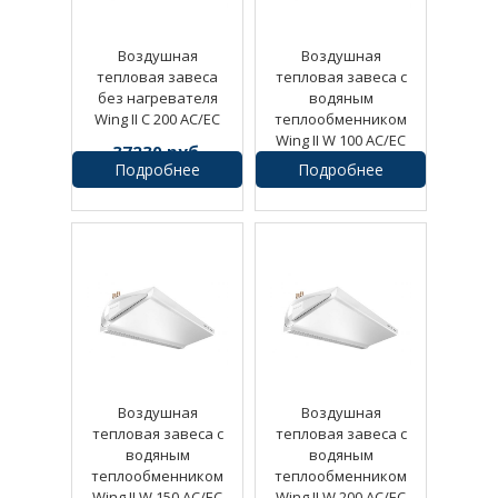
Воздушная
Воздушная
тепловая завеса
тепловая завеса с
без нагревателя
водяным
Wing II C 200 AC/EC
теплообменником
Wing II W 100 AC/EC
37230
руб.
Подробнее
Подробнее
36990
руб.
Воздушная
Воздушная
тепловая завеса с
тепловая завеса с
водяным
водяным
теплообменником
теплообменником
Wing II W 150 AC/EC
Wing II W 200 AC/EC