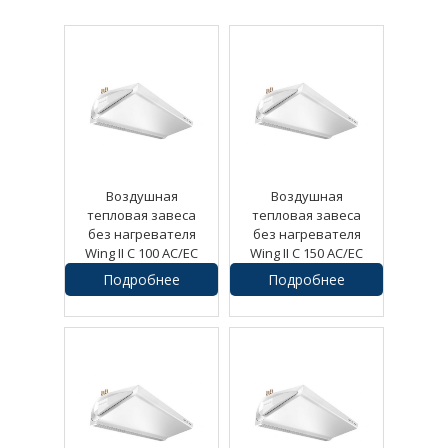
Воздушная
Воздушная
тепловая завеса
тепловая завеса
без нагревателя
без нагревателя
Wing II C 100 AC/EC
Wing II C 150 AC/EC
Подробнее
Подробнее
24540
руб.
33930
руб.