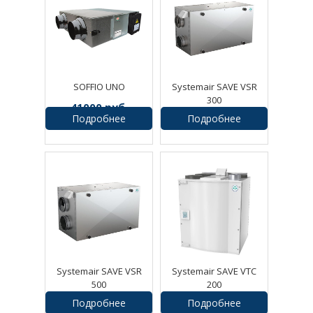
SOFFIO UNO
Systemair SAVE VSR
300
41000
руб.
Подробнее
Подробнее
212000
руб.
Systemair SAVE VSR
Systemair SAVE VTC
500
200
Подробнее
Подробнее
252500
руб.
182875
руб.