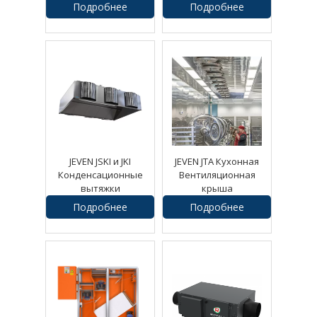
Подробнее
Подробнее
0
руб.
0
руб.
JEVEN JSKI и JKI
JEVEN JTA Кухонная
Конденсационные
Вентиляционная
вытяжки
крыша
Подробнее
Подробнее
0
руб.
0
руб.