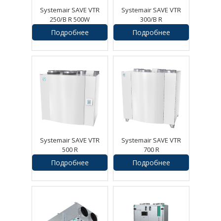
Systemair SAVE VTR
Systemair SAVE VTR
250/B R 500W
300/B R
Подробнее
Подробнее
207579
руб.
243130
руб.
Systemair SAVE VTR
Systemair SAVE VTR
500 R
700 R
Подробнее
Подробнее
267300
руб.
420000
руб.