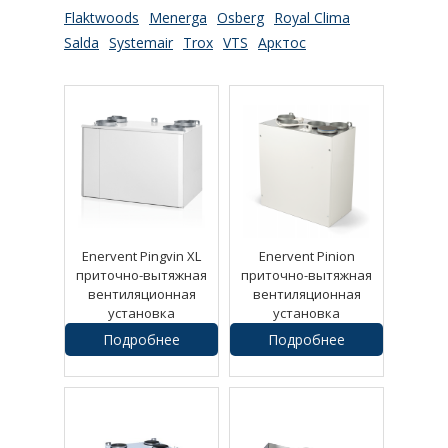
Flaktwoods
Menerga
Osberg
Royal Clima
Salda
Systemair
Trox
VTS
Арктос
Enervent Pingvin XL
Enervent Pinion
приточно-вытяжная
приточно-вытяжная
вентиляционная
вентиляционная
установка
установка
Подробнее
Подробнее
1
руб.
1
руб.