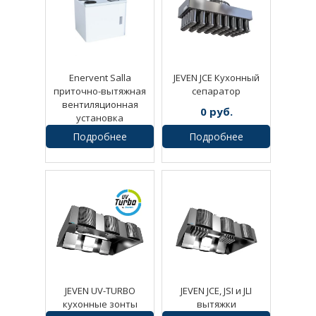
Enervent Salla
JEVEN JCE Кухонный
приточно-вытяжная
сепаратор
вентиляционная
0
руб.
установка
Подробнее
Подробнее
1
руб.
JEVEN UV-TURBO
JEVEN JCE, JSI и JLI
кухонные зонты
вытяжки