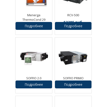
Menerga
RCV-500
ThermoCond 29
52385
руб.
Подробнее
Подробнее
0
руб.
SOFFIO 2.0
SOFFIO PRIMO
Подробнее
Подробнее
0
руб.
56830
руб.