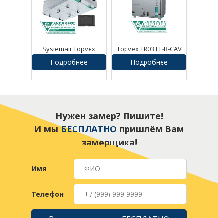
Systemair Topvex
Topvex TR03 EL-R-CAV
FR03EL-R-CAV
Подробнее
Подробнее
Нужен замер? Пишите!
И мы
БЕСПЛАТНО
пришлём Вам
замерщика!
Имя
Телефон